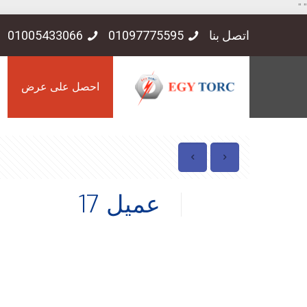
"
"
اتصل بنا
01097775595
01005433066
احصل على عرض
عميل 17