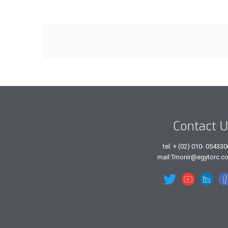
Contact 
tel: + (02) 010- 05433
mail:Tmonir@egytorc.c