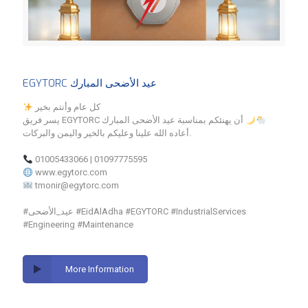
EGYTORC عيد الأضحى المبارك
كل عام وأنتم بخير
يسر فريق EGYTORC أن يهنئكم بمناسبة عيد الأضحى المبارك
أعاده الله علينا وعليكم بالخير واليمن والبركات.
01005433066 | 01097775595
www.egytorc.com
tmonir@egytorc.com
#عيد_الأضحى #EidAlAdha #EGYTORC #IndustrialServices
#Engineering #Maintenance
More Information