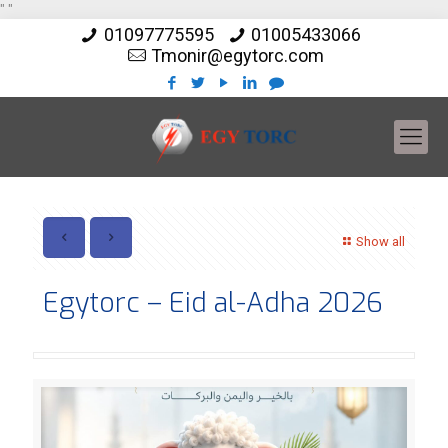
"
"
01097775595
01005433066
Tmonir@egytorc.com
Show all
Egytorc – Eid al-Adha 2026